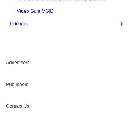
Vídeo Guia MGID
Editores
Informação geral
Conteúdo e práticas proibidas
Tipos de Integração
Advertisers
Compliance
Publishers
Pagamento
FAQ
Contact Us