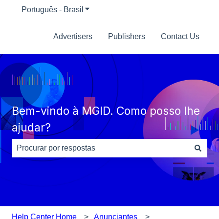
Português - Brasil
Mostrar submenu para traduções
Advertisers
Publishers
Contact Us
Bem-vindo à MGID. Como posso lhe
ajudar?
Não há sugestões porque o campo de pesquisa está em
Help Center Home
Anunciantes