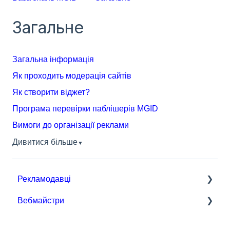
Загальне
Загальна інформація
Як проходить модерація сайтів
Як створити віджет?
Програма перевірки паблішерів MGID
Вимоги до організації реклами
Дивитися більше
▼
Рекламодавці
Вебмайстри
Почнемо роботу з MGID Ads
Налаштування та керування кампанією
Загальне