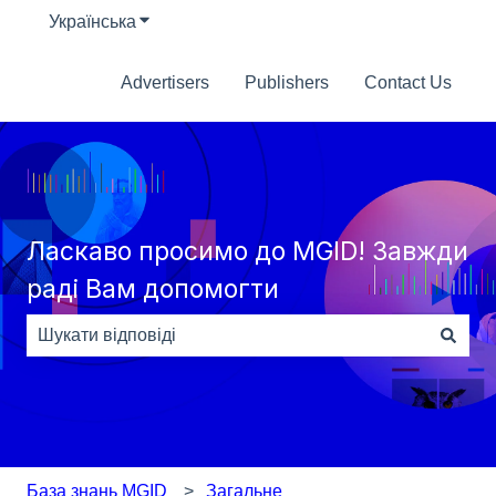
Українська
Показати додаткове меню для перекладу
Advertisers
Publishers
Contact Us
Ласкаво просимо до MGID! Завжди
раді Вам допомогти
Немає пропозицій, оскільки поле пошуку пусте.
База знань MGID
Загальне