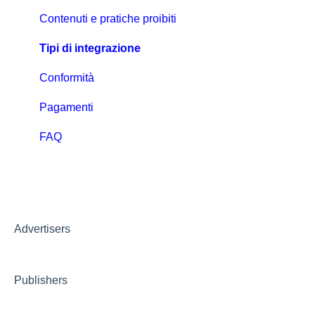
Monitoraggio delle conversioni: generale
Contenuti e pratiche proibiti
Tracciamento con MGID Pixel
Tipi di integrazione
Postback e tracker
Conformità
Integrazione Nativa
Pagamenti
FAQ
Advertisers
Publishers