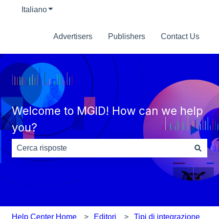
Italiano
Mostra sottomenu per le traduzioni
Advertisers
Publishers
Contact Us
Welcome to MGID! How can we help
you?
Non sono presenti suggerimenti perché il campo di rice
Help Center Home
Editori
Tipi di integrazione